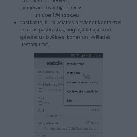
dažādiem domēniem,
piemēram, user1@inbox.lv
un user1@inbox.eu
pastkastē, kurā vēlaties pievienot kontaktus
no citas pastkastes, augšējā labajā stūrī
spiediet uz izvēlnes ikonas un izvēlaties
"Iestatījumi",