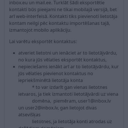
inbox.eu un mail.ee. Turklāt šādi eksportētie
kontakti būs pieejami ne tikai mobilajā versijā, bet
arī web-interfeisā. Kontakti tiks pievienoti lietotāja
kontam neilgi pēc kontaktu importēšanas tajā,
izmantojot mobilo aplikāciju.
Lai varētu eksportēt kontaktus:
atveriet lietotni un ienāciet ar to lietotājvārdu,
no kura jūs vēlaties eksportēt kontaktus,
nepieciešams ienākt arī ar to lietotājvārdu, kur
jūs vēlaties pievienot kontaktus no
iepriekšminētā lietotāja konta
* to var izdarīt gan vienas lietotnes
ietvaros, ja tiek izmantoti lietotājvārdi uz viena
domēna, piemēram, user1@inbox.lv
un user2@inbox.lv, gan lietojot divas
atsevišķas
lietotnes, ja lietotāja konti atrodas uz