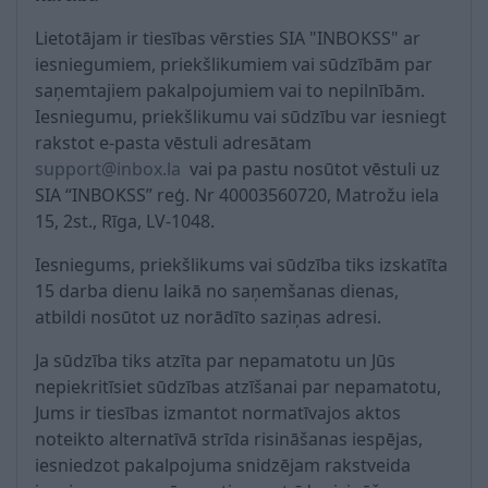
Lietotājam ir tiesības vērsties SIA "INBOKSS" ar
iesniegumiem, priekšlikumiem vai sūdzībām par
saņemtajiem pakalpojumiem vai to nepilnībām.
Iesniegumu, priekšlikumu vai sūdzību var iesniegt
rakstot e-pasta vēstuli adresātam
support@inbox.la
vai pa pastu nosūtot vēstuli uz
SIA “INBOKSS” reģ. Nr 40003560720, Matrožu iela
15, 2st., Rīga, LV-1048.
Iesniegums, priekšlikums vai sūdzība tiks izskatīta
15 darba dienu laikā no saņemšanas dienas,
atbildi nosūtot uz norādīto saziņas adresi.
Ja sūdzība tiks atzīta par nepamatotu un Jūs
nepiekritīsiet sūdzības atzīšanai par nepamatotu,
Jums ir tiesības izmantot normatīvajos aktos
noteikto alternatīvā strīda risināšanas iespējas,
iesniedzot pakalpojuma snidzējam rakstveida