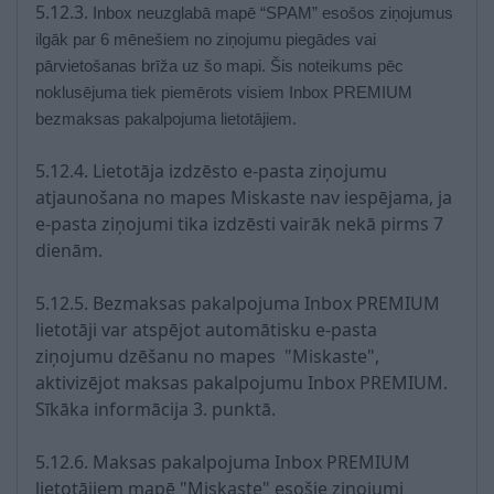
5.12.3.
Inbox neuzglab
ā
map
ē “
SPAM
”
eso
š
os zi
ņ
ojumus
ilg
ā
k par
6
m
ē
ne
š
iem no zi
ņ
ojumu pieg
ā
des vai
p
ā
rvieto
š
anas br
īž
a uz
š
o mapi
. Š
is noteikums p
ē
c
noklus
ē
juma tiek piem
ē
rots visiem Inbox PREMIUM
bezmaksas pakalpojuma lietot
ā
jiem
.
5.12.4. Lietotāja izdzēsto e-pasta ziņojumu
atjaunošana no mapes Miskaste nav iespējama, ja
e-pasta ziņojumi tika izdzēsti vairāk nekā pirms 7
dienām.
5.12.5. Bezmaksas pakalpojuma Inbox PREMIUM
lietotāji var atspējot automātisku e-pasta
ziņojumu dzēšanu no mapes "Miskaste",
aktivizējot maksas pakalpojumu Inbox PREMIUM.
Sīkāka informācija 3. punktā.
5.12.6. Maksas pakalpojuma Inbox PREMIUM
lietotājiem mapē "Miskaste" esošie ziņojumi