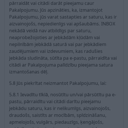
pārraidāt vai citādi darāt pieejamu caur
Pakalpojumu. Jūs apzināties, ka, izmantojot
Pakalpojumu, jūs varat sastapties ar saturu, kas ir
aizvainojošs, nepiedienīgs vai apšaubāms. INBOX
nekādā veidā nav atbildīgs par saturu,
neaprobežojoties ar jebkādām kļūdām vai
nepilnībām jebkādā saturā vai par jebkādiem
zaudējumiem vai izdevumiem, kas radušies
jebkāda sludināta, sūtīta pa e-pastu, pārraidīta vai
citādi ar Pakalpojuma palīdzību pieejama satura
izmantošanas dēļ.
5.8 Jūs piekrītat neizmantot Pakalpojumu, lai:
5.8.1 Ievadītu tīklā, nosūtītu un/vai pārsūtītu pa e-
pastu, pārraidītu vai citādi darītu pieejamu
jebkādu saturu, kas ir nelikumīgs, aizvainojošs,
draudošs, saistīts ar mocībām, spīdzināšanu,
apmelojošs, vulgārs, piedauzīgs, ķengājošs,