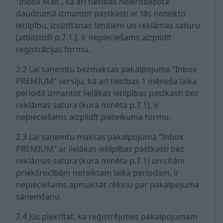
“Inbox Mail”, kā arī tiesības neierobežotā
daudzumā izmantot pastkasti ar tās noteikto
ietilpību, izsūtīšanas limitiem un reklāmas saturu
(atbilstoši p.7.1.), ir nepieciešams aizpildīt
reģistrācijas formu.
2.2 Lai saņemtu bezmaksas pakalpojuma “Inbox
PREMIUM” versiju, kā arī tiesības 1 mēneša laika
periodā izmantot lielākas ietilpības pastkasti bez
reklāmas satura (kura minēta p.7.1), ir
nepieciešams aizpildīt pieteikuma formu.
2.3 Lai saņemtu maksas pakalpojuma “Inbox
PREMIUM” ar lielākas ietilpības pastkasti bez
reklāmas satura (kura minēta p.7.1) un citām
priekšrocībām noteiktam laika periodam, ir
nepieciešams apmaksāt rēķinu par pakalpojuma
saņemšanu.
2.4 Jūs piekrītat, ka reģistrējoties pakalpojumam