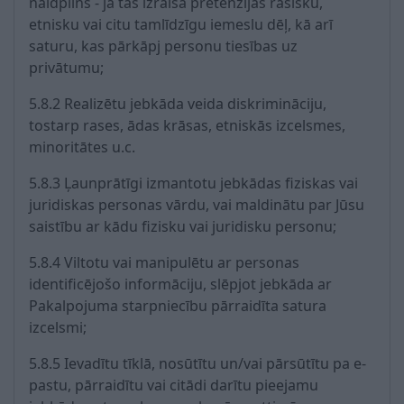
naidpilns - ja tas izraisa pretenzijas rasisku,
etnisku vai citu tamlīdzīgu iemeslu dēļ, kā arī
saturu, kas pārkāpj personu tiesības uz
privātumu;
5.8.2 Realizētu jebkāda veida diskrimināciju,
tostarp rases, ādas krāsas, etniskās izcelsmes,
minoritātes u.c.
5.8.3 Ļaunprātīgi izmantotu jebkādas fiziskas vai
juridiskas personas vārdu, vai maldinātu par Jūsu
saistību ar kādu fizisku vai juridisku personu;
5.8.4 Viltotu vai manipulētu ar personas
identificējošo informāciju, slēpjot jebkāda ar
Pakalpojuma starpniecību pārraidīta satura
izcelsmi;
5.8.5 Ievadītu tīklā, nosūtītu un/vai pārsūtītu pa e-
pastu, pārraidītu vai citādi darītu pieejamu