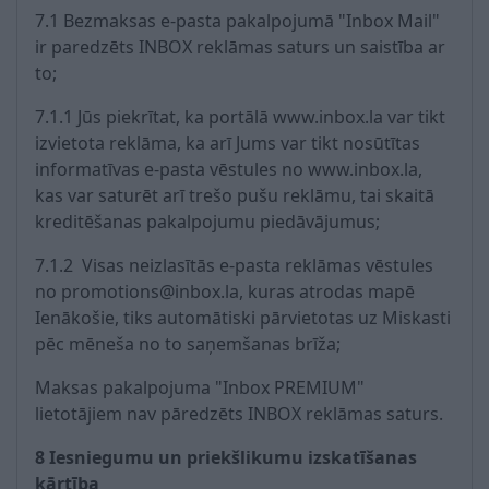
7.1 Bezmaksas e-pasta pakalpojumā "Inbox Mail"
ir paredzēts INBOX reklāmas saturs un saistība ar
to;
7.1.1 Jūs piekrītat, ka portālā www.inbox.la var tikt
izvietota reklāma, ka arī Jums var tikt nosūtītas
informatīvas e-pasta vēstules no www.inbox.la,
kas var saturēt arī trešo pušu reklāmu, tai skaitā
kreditēšanas pakalpojumu piedāvājumus;
7.1.2 Visas neizlasītās e-pasta reklāmas vēstules
no promotions@inbox.la, kuras atrodas mapē
Ienākošie, tiks automātiski pārvietotas uz Miskasti
pēc mēneša no to saņemšanas brīža;
Maksas pakalpojuma "Inbox PREMIUM"
lietotājiem nav pāredzēts INBOX reklāmas saturs.
8 Iesniegumu un priekšlikumu izskatīšanas
kārtība