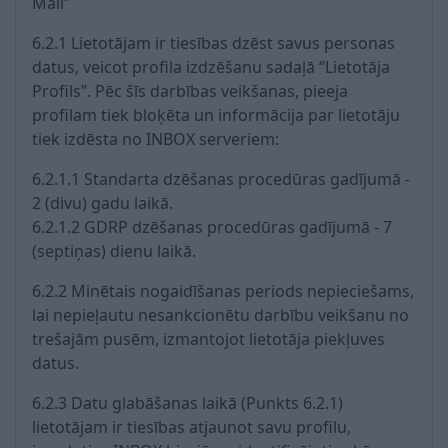
Mail”
6.2.1 Lietotājam ir tiesības dzēst savus personas
datus, veicot profila izdzēšanu sadaļā “Lietotāja
Profils”. Pēc šīs darbības veikšanas, pieeja
profilam tiek bloķēta un informācija par lietotāju
tiek izdēsta no INBOX serveriem:
6.2.1.1 Standarta dzēšanas procedūras gadījumā -
2 (divu) gadu laikā.
6.2.1.2 GDRP dzēšanas procedūras gadījumā - 7
(septiņas) dienu laikā.
6.2.2 Minētais nogaidīšanas periods nepieciešams,
lai nepieļautu nesankcionētu darbību veikšanu no
trešajām pusēm, izmantojot lietotāja piekļuves
datus.
6.2.3 Datu glabāšanas laikā (Punkts 6.2.1)
lietotājam ir tiesības atjaunot savu profilu,