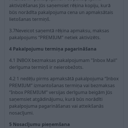
aktivizēšanas Jūs saņemsiet rēķina kopiju, kurā
būs norādīta pakalpojuma cena un apmaksātais
lietošanas termiņš.
3.7Neveicot saņemtā rēķina apmaksu, maksas
pakalpojums “PREMIUM” netiek aktivizēts.
4 Pakalpojumu termiņa pagarināšana
4.1 INBOX bezmaksas pakalpojumam "Inbox Mail"
derīguma termiņš ir neierobežots.
4.2 1 nedēļu pirms apmaksātā pakalpojuma “Inbox
PREMIUM” izmantošanas termiņa vai bezmaksas
“Inbox PREMIUM” versijas derīguma beigām Jūs
saņemsiet atgādinājumu, kurā būs norādīti
pakalpojuma pagarināšanas vai atteikšanās
nosacījumi.
5 Nosacījumu pieņemšana