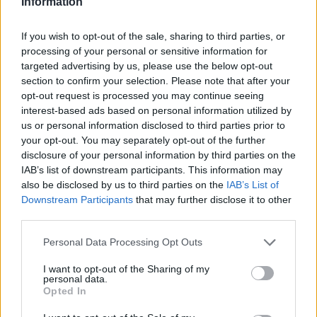
tīklus, kā arī, vai nepildītu jebkādas ar
Information
Pakalpojumu saistīto tīklu prasības, procedūras,
politikas vai noteikumus;
If you wish to opt-out of the sale, sharing to third parties, or
processing of your personal or sensitive information for
5.8.11 Ar vai bez nolūka pārkāptu jebkādus
targeted advertising by us, please use the below opt-out
piemērojamus Latvijas Republikas vai
section to confirm your selection. Please note that after your
opt-out request is processed you may continue seeing
starptautiskos likumus;
interest-based ads based on personal information utilized by
5.8.12 Kādam uzmācīgi sekotu vai citādi iebiedētu;
us or personal information disclosed to third parties prior to
your opt-out. You may separately opt-out of the further
5.8.13 Ievāktu vai uzglabātu personiskus datus par
disclosure of your personal information by third parties on the
IAB’s list of downstream participants. This information may
citiem lietotājiem;
also be disclosed by us to third parties on the
IAB’s List of
5. 9 Atļauja izmantot jūsu saturu
Downstream Participants
that may further disclose it to other
third parties.
5.9.1. Daži INBOX pakalpojumi ir paredzēti, lai jūs
Personal Data Processing Opt Outs
varētu augšupielādēt, izlikt, uzglabāt, nosūtīt,
izmantot vai kopīgot savu saturu. Jums nav
I want to opt-out of the Sharing of my
pienākuma nodrošināt saturu mūsu piedāvātajiem
personal data.
Opted In
pakalpojumiem, un jūs varat brīvi izvēlēties saturu,
kuru vēlaties nodrošināt.