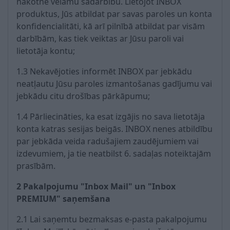
nākotnē vēlamu sadarbību. Lietojot INBOX
produktus, Jūs atbildat par savas paroles un konta
konfidencialitāti, kā arī pilnībā atbildat par visām
darbībām, kas tiek veiktas ar Jūsu paroli vai
lietotāja kontu;
1.3 Nekavējoties informēt INBOX par jebkādu
neatļautu Jūsu paroles izmantošanas gadījumu vai
jebkādu citu drošības pārkāpumu;
1.4 Pārliecināties, ka esat izgājis no sava lietotāja
konta katras sesijas beigās. INBOX nenes atbildību
par jebkāda veida radušajiem zaudējumiem vai
izdevumiem, ja tie neatbilst 6. sadaļas noteiktajām
prasībām.
2 Pakalpojumu "Inbox Mail" un "Inbox
PREMIUM" saņemšana
2.1 Lai saņemtu bezmaksas e-pasta pakalpojumu