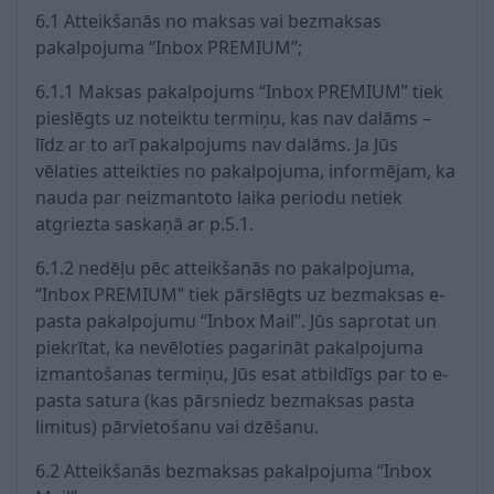
6.1 Atteikšanās no maksas vai bezmaksas
pakalpojuma “Inbox PREMIUM”;
6.1.1 Maksas pakalpojums “Inbox PREMIUM” tiek
pieslēgts uz noteiktu termiņu, kas nav dalāms –
līdz ar to arī pakalpojums nav dalāms. Ja Jūs
vēlaties atteikties no pakalpojuma, informējam, ka
nauda par neizmantoto laika periodu netiek
atgriezta saskaņā ar p.5.1.
6.1.2 nedēļu pēc atteikšanās no pakalpojuma,
“Inbox PREMIUM” tiek pārslēgts uz bezmaksas e-
pasta pakalpojumu “Inbox Mail”. Jūs saprotat un
piekrītat, ka nevēloties pagarināt pakalpojuma
izmantošanas termiņu, Jūs esat atbildīgs par to e-
pasta satura (kas pārsniedz bezmaksas pasta
limitus) pārvietošanu vai dzēšanu.
6.2 Atteikšanās bezmaksas pakalpojuma “Inbox