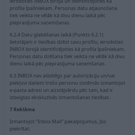
ierodoties INBOX birojā un identificējoties kā
profila īpašniekam. Personas datu atjaunošana
tiek veikta ne vēlāk kā divu dienu laikā pēc
pieprasījuma saņemšanas.
6.2.4 Datu glabāšanas laikā (Punkts 6.2.1)
lietotājam ir tiesības dzēst savu profilu, ierodoties
INBOX birojā identificējoties kā profila īpašniekam.
Personas datu dzēšana tiek veikta ne vēlāk kā divu
dienu laikā pēc pieprasījuma saņemšanas.
6.3 INBOX nav atbildīgs par autorizāciju un/vai
piekļuvi datiem trešo personu sistēmās izmantojot
e-pasta adresi un aizstājvārdu pēc tam, kad ir
izbeigtas ekskluzīvās izmantošanas tiesības.
7 Reklāma
Izmantojot “Inbox Mail” pakalpojumus, Jūs
piekrītat: