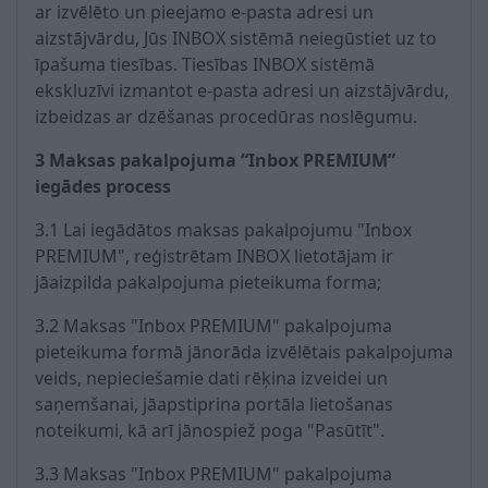
ar izvēlēto un pieejamo e-pasta adresi un
aizstājvārdu, Jūs INBOX sistēmā neiegūstiet uz to
īpašuma tiesības. Tiesības INBOX sistēmā
ekskluzīvi izmantot e-pasta adresi un aizstājvārdu,
izbeidzas ar dzēšanas procedūras noslēgumu.
3 Maksas pakalpojuma “Inbox PREMIUM”
iegādes process
3.1 Lai iegādātos maksas pakalpojumu "Inbox
PREMIUM", reģistrētam INBOX lietotājam ir
jāaizpilda pakalpojuma pieteikuma forma;
3.2 Maksas "Inbox PREMIUM" pakalpojuma
pieteikuma formā jānorāda izvēlētais pakalpojuma
veids, nepieciešamie dati rēķina izveidei un
saņemšanai, jāapstiprina portāla lietošanas
noteikumi, kā arī jānospiež poga "Pasūtīt".
3.3 Maksas "Inbox PREMIUM" pakalpojuma