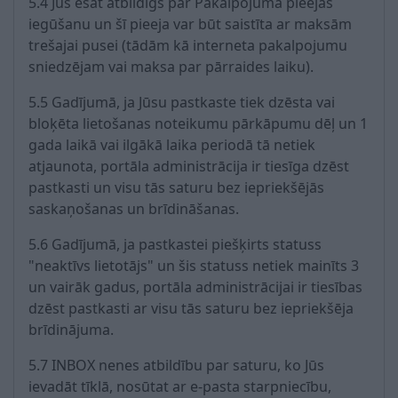
5.4 Jūs esat atbildīgs par Pakalpojuma pieejas
iegūšanu un šī pieeja var būt saistīta ar maksām
trešajai pusei (tādām kā interneta pakalpojumu
sniedzējam vai maksa par pārraides laiku).
5.5 Gadījumā, ja Jūsu pastkaste tiek dzēsta vai
bloķēta lietošanas noteikumu pārkāpumu dēļ un 1
gada laikā vai ilgākā laika periodā tā netiek
atjaunota, portāla administrācija ir tiesīga dzēst
pastkasti un visu tās saturu bez iepriekšējās
saskaņošanas un brīdināšanas.
5.6 Gadījumā, ja pastkastei piešķirts statuss
"neaktīvs lietotājs" un šis statuss netiek mainīts 3
un vairāk gadus, portāla administrācijai ir tiesības
dzēst pastkasti ar visu tās saturu bez iepriekšēja
brīdinājuma.
5.7 INBOX nenes atbildību par saturu, ko Jūs
ievadāt tīklā, nosūtat ar e-pasta starpniecību,