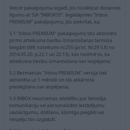
Veicot pakalpojuma iegādi, Jūs noslēdzat distances
līgumu ar SIA “INBOKSS”. Iegādājoties “Inbox
PREMIUM” pakalpojumu, Jūs piekrītat, ka:
5.1 "Inbox PREMIUM" pakalpojums tiks aktivizēts
pirms atteikuma tiesību izmantošanas termiņa
beigām (MK noteikumi nr.255 (prot. Nr.29 5.§) no
2014.05.20. p.22.1 un 22.13), kas nozīmē to, ka
atteikuma tiesību izmantošana nav iespējama;
5.2 Bezmaksas "Inbox PREMIUM" versija tiek
aktivizēta uz 1 mēneši un tās atkārtota
pieslēgšana nav iespējama;
5.3 INBOX neuzņemas atbildību par lietotāja
komunikāciju vai personalizēto iestādījumu
savlaicīgumu, dzēšanu, kļūmīgu piegādi vai
nespēju tos uzglabāt.