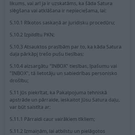
likums, vai arī ja ir uzskatāms, ka šāda Satura
slēgšana vai atklāšana ir nepieciešama, lai:
5.10.1 Rīkotos saskaņā ar juridisku procedūru;
5.10.2 Izpildītu PKN;
5.10.3 Atsauktos prasībām par to, ka kāda Satura
daļa pārkāpj trešo pušu tiesības;
5.10.4 aizsargātu "INBOX" tiesības, īpašumu vai
"INBOX", tā lietotāju un sabiedrības personisko
drošību;
5.11 Jūs piekrītat, ka Pakalpojuma tehniskā
apstrāde un pārraide, ieskaitot Jūsu Satura daļu,
var būt saistīta ar:
5.11.1 Pārraidi caur vairākiem tīkliem;
5.11.2 Izmaiņām, lai atbilstu un pielāgotos