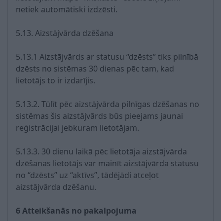
netiek automātiski izdzēsti.
5.13. Aizstājvārda dzēšana
5.13.1 Aizstājvārds ar statusu “dzēsts” tiks pilnībā
dzēsts no sistēmas 30 dienas pēc tam, kad
lietotājs to ir izdarījis.
5.13.2. Tūlīt pēc aizstājvārda pilnīgas dzēšanas no
sistēmas šis aizstājvārds būs pieejams jaunai
reģistrācijai jebkuram lietotājam.
5.13.3. 30 dienu laikā pēc lietotāja aizstājvārda
dzēšanas lietotājs var mainīt aizstājvārda statusu
no “dzēsts” uz “aktīvs”, tādējādi atceļot
aizstājvārda dzēšanu.
6 Atteikšanās no pakalpojuma