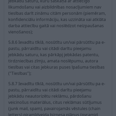
jebkādu saturu, kuru saskaņā ar attiecīgo
likumdošanu vai aizbildnības nosacījumiem nav
tiesības darīt zināmu citām personām (piemēram,
konfidenciālu informāciju, kas uzzināta vai atklāta
darba attiecību gaitā vai noslēdzot neizpaušanas
vienošanos);
5.8.6 Ievadītu tīklā, nosūtītu un/vai pārsūtītu pa e-
pastu, pārraidītu vai citādi darītu pieejamu
jebkādu saturu, kas pārkāpj jebkādas patentu,
tirdzniecības zīmju, amata noslēpumu, autora
tiesības vai citas jebkuras puses īpašuma tiesības
("Tiesības");
5.8.7 Ievadītu tīklā, nosūtītu un/vai pārsūtītu pa e-
pastu, pārraidītu vai citādi darītu pieejamu
jebkādu neautorizētu reklāmu, pārdošanu
veicinošus materiālus, citus reklāmas sūtījumus
(junk mail, spam), pavairojamās vēstules (chain
letters) piramīdveida biznesa plānus (pyramid