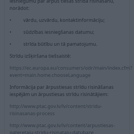
iesniegumu par ārpus tiesas strīda risināšanu,
norādot:
• vārdu, uzvārdu, kontaktinformāciju;
• sūdzības iesniegšanas datumu;
• strīda būtību un tā pamatojumu.
Strīdu izšķiršana tiešsaistē:
https://ec.europa.eu/consumers/odr/main/index.cfm?
event=main.home.chooseLanguage
Informācija par ārpustiesas strīdu risināšanas
iespējām un ārpustiesas strīdu risinātājiem:
http://www.ptac.gov.lv/lv/content/stridu-
risinasanas-process
http://www.ptac.gov.lv/lv/content/arpustiesas-
pateretaju-stridu-risinataju-datubaze