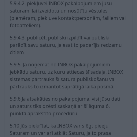
5.9.4.2. piekļuvei INBOX pakalpojumiem jūsu
saturam, lai izveidotu un nosūtītu vēstules
(piemēram, piekļuve kontaktpersonām, failiem vai
fotoattēliem).
5.9.4.3. publicēt, publiski izpildīt vai publiski
parādīt savu saturu, ja esat to padarījis redzamu
citiem
5.9.5. Ja noņemat no INBOX pakalpojumiem
jebkādu saturu, uz kuru attiecas šī sadaļa, INBOX
sistēmas pārtrauks šī satura publiskošanu vai
pārtrauks to izmantot saprātīgā laika posmā.
5.9.6 Ja atsakāties no pakalpojuma, visi jūsu dati
un saturs tiks dzēsti saskaņā ar šī līguma 6.
punktā aprakstīto procedūru
5.10 Jūs piekrītat, ka INBOX var slēgt pieeju
Saturam un var arī atklāt Saturu, ja to prasa