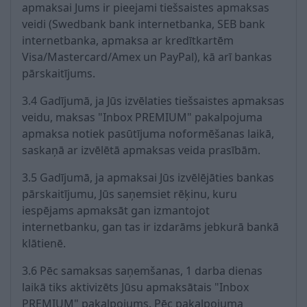
apmaksai Jums ir pieejami tiešsaistes apmaksas
veidi (Swedbank bank internetbanka, SEB bank
internetbanka, apmaksa ar kredītkartēm
Visa/Mastercard/Amex un PayPal), kā arī bankas
pārskaitījums.
3.4 Gadījumā, ja Jūs izvēlaties tiešsaistes apmaksas
veidu, maksas "Inbox PREMIUM" pakalpojuma
apmaksa notiek pasūtījuma noformēšanas laikā,
saskaņā ar izvēlētā apmaksas veida prasībām.
3.5 Gadījumā, ja apmaksai Jūs izvēlējāties bankas
pārskaitījumu, Jūs saņemsiet rēķinu, kuru
iespējams apmaksāt gan izmantojot
internetbanku, gan tas ir izdarāms jebkurā bankā
klātienē.
3.6 Pēc samaksas saņemšanas, 1 darba dienas
laikā tiks aktivizēts Jūsu apmaksātais "Inbox
PREMIUM" pakalpojums. Pēc pakalpojuma