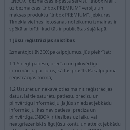
"INBOX" bezmaksas e-pasta servisu “Inbox Mail”,
uz bezmaksas “Inbox PREMIUM” versiju un
maksas produktu "Inbox PREMIUM". Jebkuras
Tīmekļa vietnes lietošanas noteikumu izmaiņas ir
spēkā ar brīdi, kad tās ir publicētas šajā lapā.
1 Jūsu reģistrācijas saistības
Izmantojot INBOX pakalpojumus, Jūs piekrītat:
1.1 Sniegt patiesu, precīzu un pilnvērtīgu
informāciju par Jums, kā tas prasīts Pakalpojuma
reģistrācijas formā;
1.2 Uzturēt un nekavējoties mainīt reģistrācijas
datus, lai tie saturētu patiesu, precīzu un
pilnvērtīgu informāciju. Ja Jūs sniedzat jebkādu
informāciju, kas nav patiesa, precīza un
pilnvērtīga, INBOX ir tiesības uz laiku vai
neatgriezeniski slēgt Jūsu kontu un atteikt jebkādu