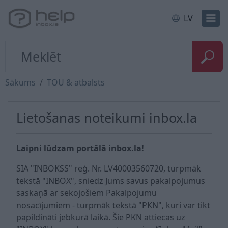
LV
Sākums
TOU & atbalsts
Lietošanas noteikumi inbox.la
Laipni lūdzam portālā inbox.la!
SIA "INBOKSS" reģ. Nr. LV40003560720, turpmāk
tekstā "INBOX", sniedz Jums savus pakalpojumus
saskaņā ar sekojošiem Pakalpojumu
nosacījumiem - turpmāk tekstā "PKN", kuri var tikt
papildināti jebkurā laikā. Šie PKN attiecas uz