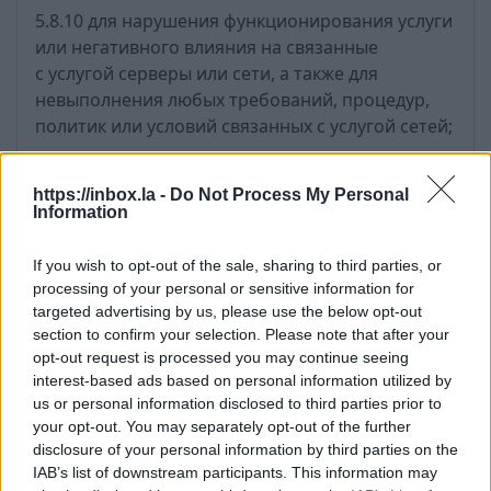
5.8.10 для нарушения функционирования услуги
или негативного влияния на связанные
с услугой серверы или сети, а также для
невыполнения любых требований, процедур,
политик или условий связанных с услугой сетей;
5.8.11 для преднамеренного или
непреднамеренного нарушения любых
https://inbox.la -
Do Not Process My Personal
Information
применимых нормативно-правовых актов
Латвийской Республики или международных;
If you wish to opt-out of the sale, sharing to third parties, or
processing of your personal or sensitive information for
5.8.12 для навязчивого слежения или
targeted advertising by us, please use the below opt-out
запугивания кого-либо иным путем;
section to confirm your selection. Please note that after your
opt-out request is processed you may continue seeing
5.8.13 для сбора или хранения персональных
interest-based ads based on personal information utilized by
данных других пользователей;
us or personal information disclosed to third parties prior to
your opt-out. You may separately opt-out of the further
5.9 Разрешение на использование вашего
disclosure of your personal information by third parties on the
контента
IAB’s list of downstream participants. This information may