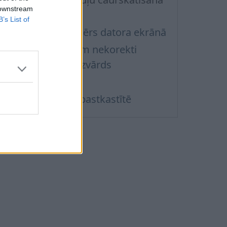
 downstream
apē
B’s List of
urtu un bildes izmērs datora ekrānā
ēstules saņēmējam nekorekti
zrādās vārds un uzvārds
arakste
ēstuļu kārtošana pastkastītē