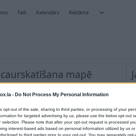
ness
Faili
Kalendārs
Reklāma
u caurskatīšana mapē
ītās vēstules noteiktajā mapē. Lai to izdarītu:
K
box.la -
Do Not Process My Personal Information
A
to opt-out of the sale, sharing to third parties, or processing of your per
mapes nosaukumam ir atrodams cipars, kas parādā
A
formation for targeted advertising by us, please use the below opt-out s
r selection. Please note that after your opt-out request is processed y
P
iet sarakstu ar visām neizlasītām vēstulēm šajā mapē.
eing interest-based ads based on personal information utilized by us or
oklikšķiniet uz mapes nosaukuma.
V
disclosed to third parties prior to your opt-out. You may separately opt-