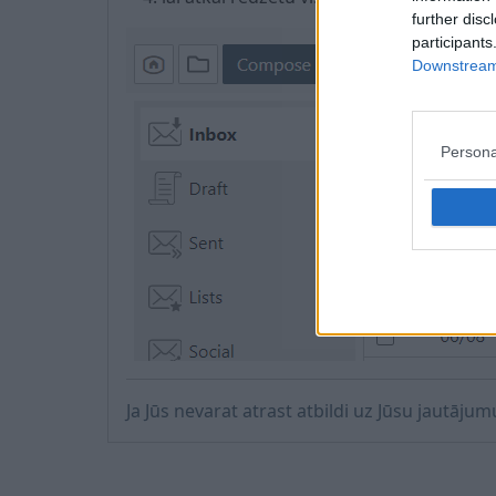
further disc
participants
Downstream 
Persona
Ja Jūs nevarat atrast atbildi uz Jūsu jautāju