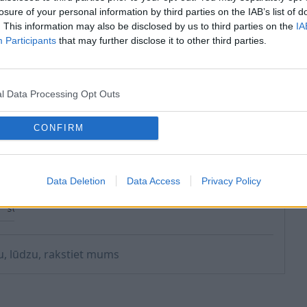
losure of your personal information by third parties on the IAB’s list of
m
. This information may also be disclosed by us to third parties on the
IA
B
Participants
that may further disclose it to other third parties.
V
u
l Data Processing Opt Outs
S
CONFIRM
V
Data Deletion
Data Access
Privacy Policy
mu, lūdzu, rakstiet mums