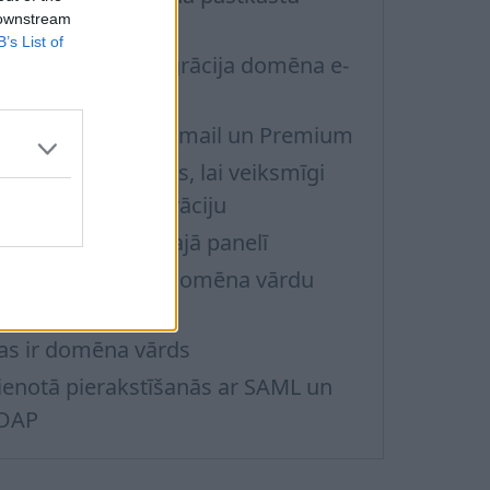
 downstream
zveide
B’s List of
pasta inbox.lv migrācija domēna e-
astā
usiness Domain Email un Premium
eteicamās darbības, lai veiksmīgi
eiktu e-pastu migrāciju
eeja administratīvajā panelī
ur un kā iegādāt domēna vārdu
anam e-pastam
as ir domēna vārds
ienotā pierakstīšanās ar SAML un
DAP