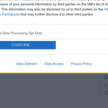
et īpašnieka vārdu un aktivējiet POP3.
losure of your personal information by third parties on the IAB’s list of
i
. This information may also be disclosed by us to third parties on the
IA
iet iestatīt statusu „Premium”.
E
Participants
that may further disclose it to other third parties.
p
ikai „Trial” vai „Apturēts”.
B
a pakalpojuma darbību un saņemt jaunas vēstules, bet
l Data Processing Opt Outs
I
 jāvalidē mobilais tālrunis vai jāiegādājas
v
CONFIRM
I
mu, lūdzu, rakstiet mums
K
Data Deletion
Data Access
Privacy Policy
m
K
V
L