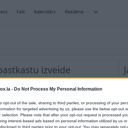
ness
Faili
Kalendārs
Reklāma
pastkastu izveide
tu domēna pastu un izveidotu domēna pastkastes.
B
box.la -
Do Not Process My Personal Information
C
lnīgas jūsu domēna validācijas pabeigšanas
. Atveriet
to opt-out of the sale, sharing to third parties, or processing of your per
du brīdinājumu par nepieciešamību pievienot
P
formation for targeted advertising by us, please use the below opt-out s
r selection. Please note that after your opt-out request is processed y
p
eing interest-based ads based on personal information utilized by us or
 jaunu”. Nospiediet to, izdomājiet savas pastkastes
L
disclosed to third parties prior to your opt-out. You may separately opt-