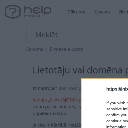
Sākums
E-pasts
Biz
Sākums
Biznesa e-pasts
Lietotāju vai domēna 
Izmantojiet
Business piekļuvi
, lai pārvaldī
https://in
Sadaļa „Lietotāji” būs pieejama tikai pēc pi
If you wish 
to un pārliecinieties, ka tur vairs nav nekā
sensitive in
papildierakstus.
confirm you
continue se
Ja viss ir kārtībā, redzēsiet pogu „Pievienot
information 