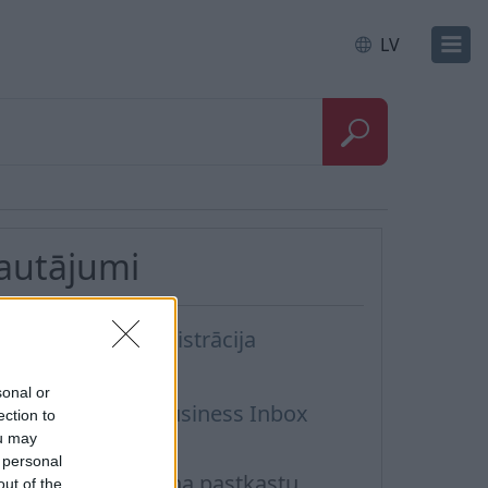
LV
Jautājumi
usiness Inbox reģistrācija
atch-all opcija
sonal or
remium versija Business Inbox
ection to
ou may
astkastītei
 personal
ietotāju vai domēna pastkastu
out of the