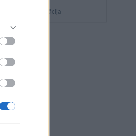
plikāciju?
ontaktu sinhronizācija