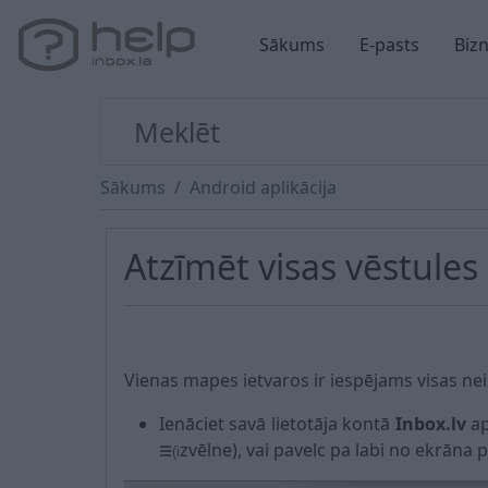
Sākums
E-pasts
Biz
Sākums
Android aplikācija
Atzīmēt visas vēstules 
Vienas mapes ietvaros ir iespējams visas neizl
Ienāciet savā lietotāja kontā
Inbox.lv
ap
zvēlne), vai pavelc pa labi no ekrāna 
☰
(i