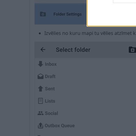
Izvēlies no kuru mapi tu vēlies atzīmet k