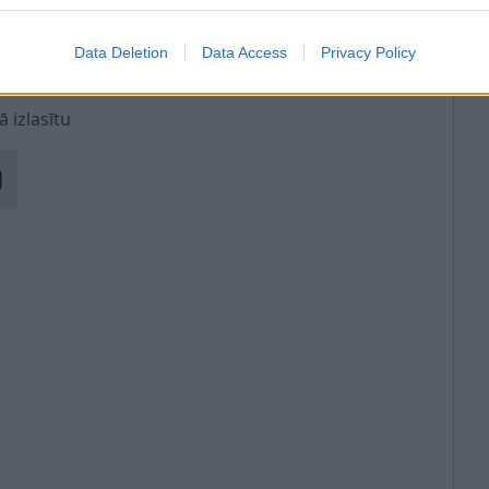
Data Deletion
Data Access
Privacy Policy
ā izlasītu