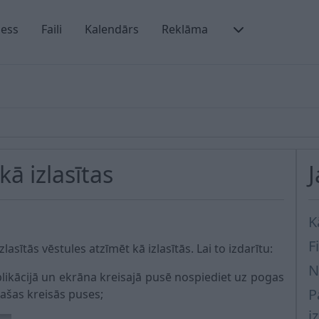
ness
Faili
Kalendārs
Reklāma
kā izlasītas
K
Fi
asītās vēstules atzīmēt kā izlasītās. Lai to izdarītu:
N
likācijā un ekrāna kreisajā pusē nospiediet uz pogas
P
pašas kreisās puses;
i