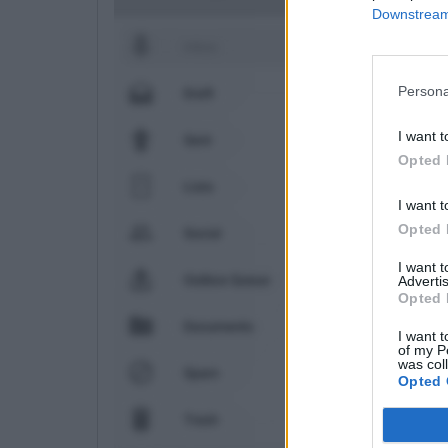
Downstream 
Persona
I want t
Opted 
I want t
Opted 
I want 
Advertis
Opted 
I want t
of my P
was col
Opted 