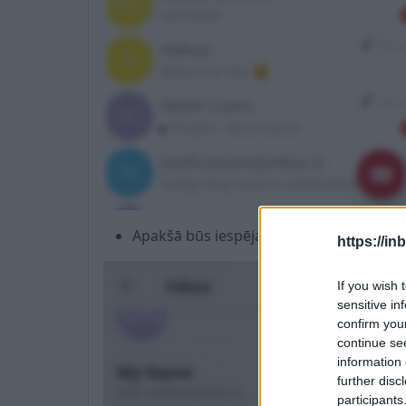
Apakšā būs iespēja
Mapes iestatījumi
https://in
If you wish 
sensitive in
confirm you
continue se
information 
further disc
participants