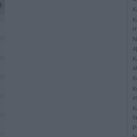
K
K
m
N
a
K
a
K
K
i
K
l
p
I