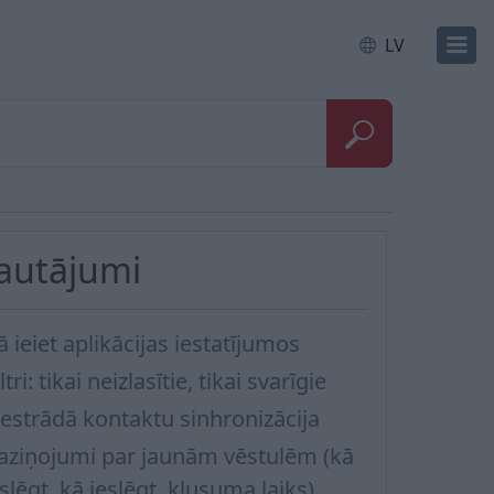
LV
Jautājumi
ā ieiet aplikācijas iestatījumos
ltri: tikai neizlasītie, tikai svarīgie
estrādā kontaktu sinhronizācija
aziņojumi par jaunām vēstulēm (kā
zslēgt, kā ieslēgt, klusuma laiks)