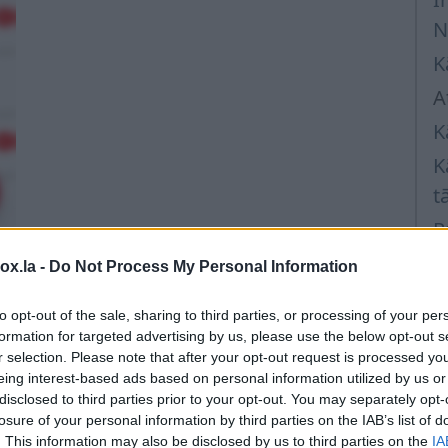
N
K
A
K
K
t
P
K
box.la -
Do Not Process My Personal Information
t
to opt-out of the sale, sharing to third parties, or processing of your per
K
formation for targeted advertising by us, please use the below opt-out s
p
r selection. Please note that after your opt-out request is processed y
eing interest-based ads based on personal information utilized by us or
K
disclosed to third parties prior to your opt-out. You may separately opt-
C
losure of your personal information by third parties on the IAB’s list of
. This information may also be disclosed by us to third parties on the
IA