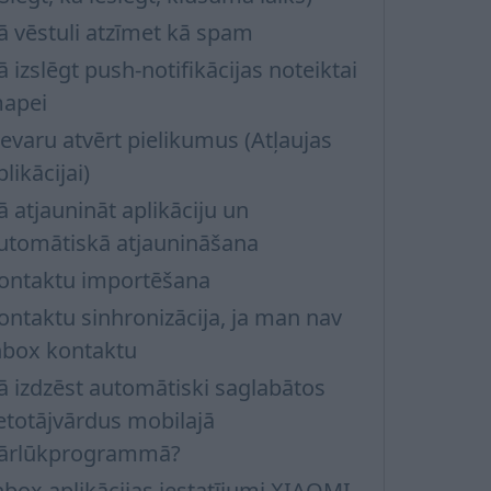
ā vēstuli atzīmet kā spam
ā izslēgt push-notifikācijas noteiktai
apei
evaru atvērt pielikumus (Atļaujas
plikācijai)
ā atjaunināt aplikāciju un
utomātiskā atjaunināšana
ontaktu importēšana
ontaktu sinhronizācija, ja man nav
nbox kontaktu
ā izdzēst automātiski saglabātos
ietotājvārdus mobilajā
ārlūkprogrammā?
nbox aplikācijas iestatījumi XIAOMI,