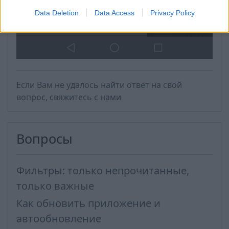
Data Deletion
Data Access
Privacy Policy
Если Вам не удалось найти ответ на свой
вопрос, свяжитесь с нами
Вопросы
Фильтры: только непрочитанные,
только важные
Как обновить приложение и
автообновление