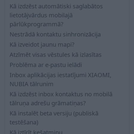
Kā izdzēst automātiski saglabātos
lietotājvārdus mobilajā
pārlūkprogrammā?
Nestrādā kontaktu sinhronizācija
Kā izveidot jaunu mapi?
Atzīmēt visas vēstules kā izlasītas
Problēma ar e-pastu ielādi
Inbox aplikācijas iestatījumi XIAOMI,
NUBIA tālrunim
Kā izdzēst inbox kontaktus no mobilā
tālruņa adrešu grāmatiņas?
Kā instalēt beta versiju (publiskā
testēšana)
Kā iztīrīt kešatmiņu