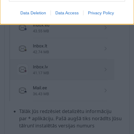
Visu Jūsu tālrunī instalēto aplikāciju sarakstā
atrast * un atvērt to
Data Deletion
Data Access
Privacy Policy
Tālāk Jūs redzēsiet detalizētu informāciju
par * aplikāciju. Pašā augšā tiks norādīts Jūsu
tālrunī instalētās versijas numurs