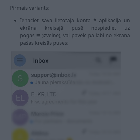
Pirmais variants:
Ienāciet savā lietotāja kontā * aplikācijā un
ekrāna kreisajā pusē nospiediet uz
pogas
zvēlne), vai pavelc pa labi no ekrāna
☰
(i
pašas kreisās puses;