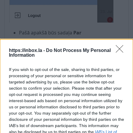
Pašā apakšā būs sadaļa
Par
https://inbox.la -
Do Not Process My Personal
Information
If you wish to opt-out of the sale, sharing to third parties, or
Uzspiežat
Par
processing of your personal or sensitive information for
targeted advertising by us, please use the below opt-out
section to confirm your selection. Please note that after your
opt-out request is processed you may continue seeing
interest-based ads based on personal information utilized by
us or personal information disclosed to third parties prior to
your opt-out. You may separately opt-out of the further
disclosure of your personal information by third parties on the
IAB’s list of downstream participants. This information may
also be disclosed by us to third parties on the
IAB’s List of